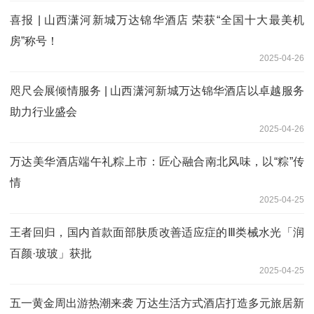
喜报 | 山西潇河新城万达锦华酒店 荣获“全国十大最美机
房”称号！
2025-04-26
咫尺会展倾情服务 | 山西潇河新城万达锦华酒店以卓越服务
助力行业盛会
2025-04-26
万达美华酒店端午礼粽上市：匠心融合南北风味，以“粽”传
情
2025-04-25
王者回归，国内首款面部肤质改善适应症的Ⅲ类械水光「润
百颜·玻玻」获批
2025-04-25
五一黄金周出游热潮来袭 万达生活方式酒店打造多元旅居新