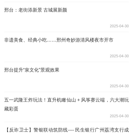
邢台：老街添新景 古城展新颜
2025-04-30
非遗美食、经典小吃……邢州奇妙游清风楼夜市开市
2025-04-30
邢台提升“泉文化”景观效果
2025-04-30
五一武隆王炸玩法！直升机瞰仙山 + 风筝赛云端，六大潮玩
藏彩蛋
2025-04-30
【反诈卫士】警银联动筑防线---- 民生银行广州荔湾支行成