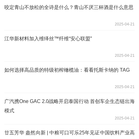
咬定青山不放松的全诗是什么？青山不厌三杯酒是什么意思
2025-04-21
江华新材料加入维绎丝™纤维“安心联盟”
2025-04-21
如何选择高品质的特级初榨橄榄油：看看托斯卡纳的 TAG
2025-04-21
广汽携One GAC 2.0战略开启泰国行动 首创车企生态链出海
模式
2025-04-21
廿五芳华 盎然向新 | 中粮可口可乐25年见证中国饮料产业高