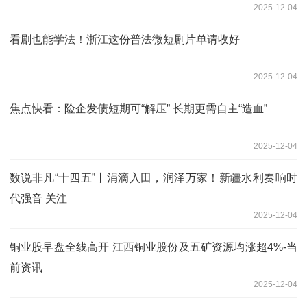
2025-12-04
看剧也能学法！浙江这份普法微短剧片单请收好
2025-12-04
焦点快看：险企发债短期可“解压” 长期更需自主“造血”
2025-12-04
数说非凡“十四五”丨涓滴入田，润泽万家！新疆水利奏响时
代强音 关注
2025-12-04
铜业股早盘全线高开 江西铜业股份及五矿资源均涨超4%-当
前资讯
2025-12-04