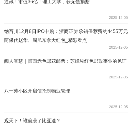
通讯！市值36亿！理工大学，获无偿捐赠
2025-12-05
纳百川12月8日IPO申购：浙商证券承销保荐费约4455万元
两保代赵华、周旭东拿大红包_精彩看点
2025-12-05
闽人智慧｜闽西赤色邮花邮票：苏维埃红色邮政事业的见证
2025-12-05
八一苑小区开启信托制物业管理
2025-12-05
观天下！谁偷袭了比亚迪？