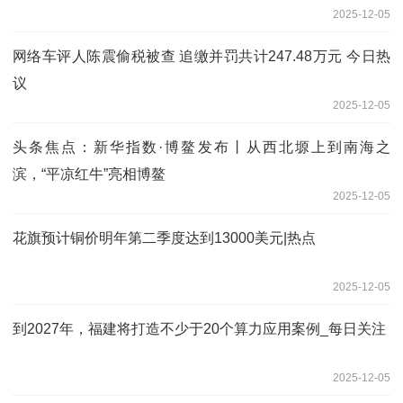
2025-12-05
网络车评人陈震偷税被查 追缴并罚共计247.48万元 今日热
议
2025-12-05
头条焦点：新华指数·博鳌发布丨从西北塬上到南海之
滨，“平凉红牛”亮相博鳌
2025-12-05
花旗预计铜价明年第二季度达到13000美元|热点
2025-12-05
到2027年，福建将打造不少于20个算力应用案例_每日关注
2025-12-05