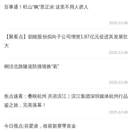
百事通！旺山“枫”景正浓 这里不用人挤人
2025-12-06
【聚看点】韶能股份拟向子公司增资1.87亿元促进其发展壮
大
2025-12-06
桐泾北路隧道防撞墙换“装”
2025-12-06
焦点速看：叠映杭州 共语滨江｜滨江集团深圳媒体杭州行品
鉴之旅，完美落幕！
2025-12-06
今日视点:谷爱凌，收获新赛季首金