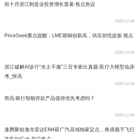
前十月浙江制造业投资增长显著-焦点热议
2025-12-04
PriceSeek重点提醒：LME期铜创新高，供应担忧提振 视点
2025-12-04
浙江破解AI诊疗“水土不服”三百专家出真题 医疗大模型临床
考_快讯
2025-12-04
简讯:银行智能存款产品值得优先考虑吗？
2025-12-04
速腾聚创激光雷达EM4获广汽高域独家定点，将搭载于飞行
汽车AirCab-前沿热点