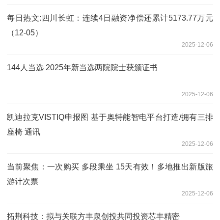
每日热文:四川长虹：连续4日融资净偿还累计5173.77万元
（12-05）
2025-12-06
144人当选 2025年新当选两院院士获颁证书
2025-12-06
凯迪拉克VISTIQ申报图 基于奥特能智电平台打造/拥有三排
座椅 通讯
2025-12-06
当前聚焦：一次购买 多段乘坐 15天有效！多地推出新版旅
游计次票
2025-12-06
拓荆科技：拟与关联方丰泉创投共同投资芯丰精密