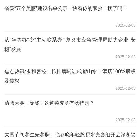
省级“五个美丽”建设名单公示！快看你的家乡上榜了吗？
2025-12-03
从“坐等办”变“主动联系办” 遵义市应急管理局助力企业“安
稳”发展
2025-12-03
焦点热讯:永和智控：拟挂牌转让成都山水上酒店100%股权
及债权
2025-12-03
药膳大赛一等奖！这道菜究竟有啥特别？
2025-12-03
大雪节气养生先养肤！艳存晓年轻胶原水光套组开启深冬锁