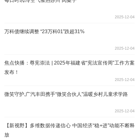
每日时讯!冷空气催热苏州“肉案子”
2025-12-04
万科债继续调整 “23万科01”跌超31%
2025-12-04
焦点快播：尊宪崇法 | 2025年福建省“宪法宣传周”工作方案
发布！
2025-12-04
微笑守护,广汽丰田携手“微笑合伙人”温暖乡村儿童求学路
2025-12-04
【新视野】多维数据传递信心 中国经济“稳+进”动能不断释
放