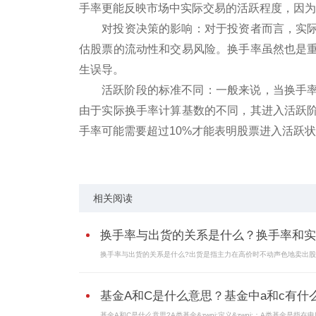
手率更能反映市场中实际交易的活跃程度，因为
‌对投资决策的影响‌：对于投资者而言，
估股票的流动性和交易风险。换手率虽然也是
生误导。
‌活跃阶段的标准不同‌：一般来说，当换手
由于实际换手率计算基数的不同，其进入活跃
手率可能需要超过10%才能表明股票进入活跃
标签：
换手率与出货的关系是什么
换手率和实际
相关阅读
换手率与出货的关系是什么？换手率和实..
换手率与出货的关系是什么?出货是指主力在高价时不动声色地卖出股票
基金A和C是什么意思？基金中a和c有什么.
基金A和C是什么意思?A类基金&zwnj;定义&zwnj;：A类基金是指在申购