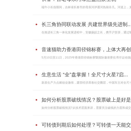
端午小长假期间，吉林省长春市的母亲河伊通河热闹非凡。河道上，龙.
长三角协同联动发展 共建世界级先进制..
在推进长三角一体化发展进程中，安徽扬皖之长，携手沪苏浙，通过制.
音速猫助力香港田径锦标赛，上体大再创..
5月10日至11日，2025年香港田径锦标赛暨国际邀请赛在湾仔运动场
生意生活 “全”盘掌握！全尺寸火星7启...
新质生产力点燃创业激情，露营经济席卷社交圈层，中国车主对全尺
如何分析股票破线情况？股票破上是好是
如何分析股票破线情况?从技术层面来讲，需要关注破线的力度和成交量
可转债到期后如何处理？可转债一天能交..