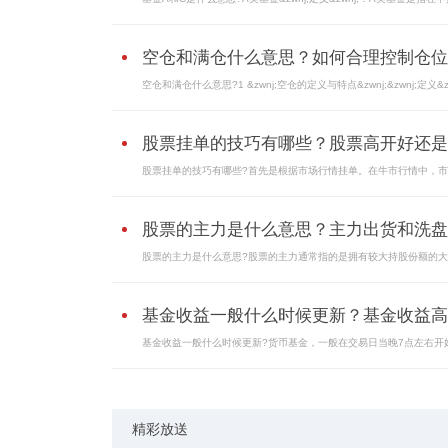
空仓和满仓什么意思？如何合理控制仓位
空仓和满仓什么意思?1 &zwnj;空仓的定义与特点&zwnj;&zwnj;定义&zw
股票挂单的技巧有哪些？股票高开好还是..
股票挂单的技巧有哪些?首先是根据市场行情挂单。在牛市行情中，市场
股票的主力是什么意思？主力出货和洗盘..
股票的主力是什么意思?股票的主力通常指的是拥有较大持股份额的大型
基金收益一般什么时候更新？基金收益高..
基金收益一般什么时候更新?货币基金，一般在交易日当晚7点左右开始.
精彩放送