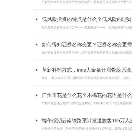
可转债到期后如何处理?可转债到期后，持有者可以选择两种处理方式：
低风险投资的特点是什么？低风险的理财..
低风险投资的特点是什么?&zwnj;收益稳定&zwnj;：低风险投资产品的收
如何得知证券名称变更？证券名称变更需..
如何得知证券名称变更?首先，证券交易所官网是最为权威的信息来源。
革新补钙方式，inne大金条开启骨胶原液..
如今，“脆皮年轻人”这一网络流行语逐渐成为现实的真实写照，反映...
广州市花是什么花？木棉花的花语是什么
广州市花是什么花?广州市花是木棉花。1982年6月广州市人民政府决定
端午假期云南铁路预计发送旅客165万人
今年端午节假期，国铁昆明局预计发送旅客165万人次，日均33万人次，