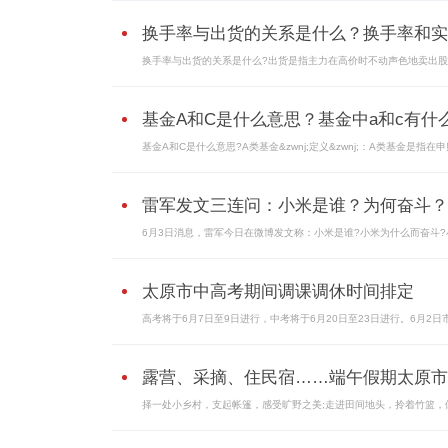
换手率与出货的关系是什么？换手率和实..
换手率与出货的关系是什么?出货是指主力在高价时不动声色地卖出股票
基金A和C是什么意思？基金中a和c有什么.
基金A和C是什么意思?A类基金&zwnj;定义&zwnj;：A类基金是指在申购
雷军发文三连问：小米是谁？为何奋斗？..
6月3日消息，雷军今日在微博发文称：小米是谁?小米为什么而奋斗?小.
太原市中高考期间调课调休时间排定
高考将于6月7日至9日进行，中考将于6月20日至23日进行。6月2日市教
露营、采摘、住民宿……端午假期太原市..
择一处小乡村，支起帐篷，感受旷野之美;走进田间地头，拎着竹篮，体.