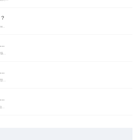
？
...
.
...
.
...
.
..