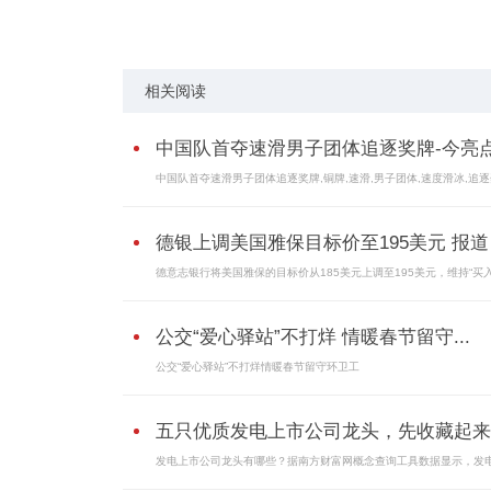
标签：
铜牌
速滑
男子团体
速度滑冰
追逐奖牌
相关阅读
中国队首夺速滑男子团体追逐奖牌-今亮
中国队首夺速滑男子团体追逐奖牌,铜牌,速滑,男子团体,速度滑冰,追逐
德银上调美国雅保目标价至195美元 报道
德意志银行将美国雅保的目标价从185美元上调至195美元，维持“买入.
公交“爱心驿站”不打烊 情暖春节留守...
公交“爱心驿站”不打烊情暖春节留守环卫工
五只优质发电上市公司龙头，先收藏起来..
发电上市公司龙头有哪些？据南方财富网概念查询工具数据显示，发