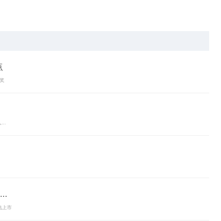
点
奖
..
.
电上市