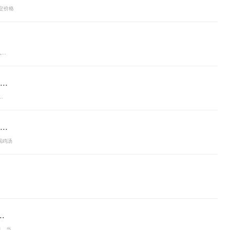
定价格
..
.
.
.
喝鸡汤
.
日，当