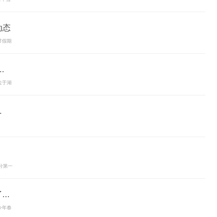
动态
节假期
.
位于湖
.
分第一
..
今年春