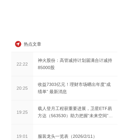
热点文章
神火股份：高管减持计划届满合计减持
22:22
85000股
收益7303亿元！理财市场晒出年度“成
20:25
绩单” 最新消息
载人登月工程获重要进展，卫星ETF易
19:25
方达（563530）助力把握“未来空间”发
展机遇
服装龙头一览表（2026/2/11）
19:01