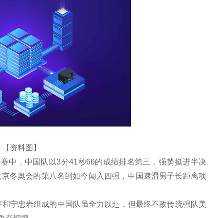
【资料图】
赛中，中国队以3分41秒66的成绩排名第三，强势挺进半决
北京冬奥会的第八名到如今闯入四强，中国速滑男子长距离项
宇和宁忠岩组成的中国队虽全力以赴，但最终不敌传统强队美