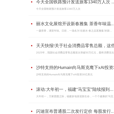
今天全国铁路预计发送旅客1340万人次 ..
今天全国铁路预计发送旅客1340万人次
丽水文化展馆开设新春雅集 茶香年味温..
一盏茶香，满室年味。日前，一场名为“在丽水·春之品茗雅集”的新...
天天快报!关于社会消费品零售总额，这些.
2025年，我国社会消费品零售总额首次突破50万亿元，最终消费支
沙特支持的Humain向马斯克麾下xAI投资30
沙特支持的Humain向马斯克麾下xAI投资30亿美元
滚动:大年初一，福建“马宝宝”陆续报到...
大年初一，万家团圆之际，福建多地喜迎新生命，一个个健康的“马宝..
闪迪宣布普通股二次发行定价 每股发行..