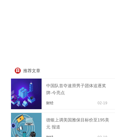
推荐文章
中国队首夺速滑男子团体追逐奖
牌-今亮点
财经
02-19
德银上调美国雅保目标价至195美
元 报道