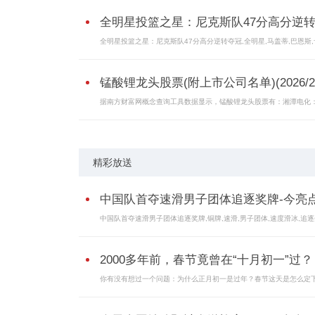
全明星投篮之星：尼克斯队47分高分逆
全明星投篮之星：尼克斯队47分高分逆转夺冠,全明星,马盖蒂,巴恩斯,
锰酸锂龙头股票(附上市公司名单)(2026/2/
据南方财富网概念查询工具数据显示，锰酸锂龙头股票有：湘潭电化
精彩放送
中国队首夺速滑男子团体追逐奖牌-今亮
中国队首夺速滑男子团体追逐奖牌,铜牌,速滑,男子团体,速度滑冰,追逐
2000多年前，春节竟曾在“十月初一”过？
你有没有想过一个问题：为什么正月初一是过年？春节这天是怎么定